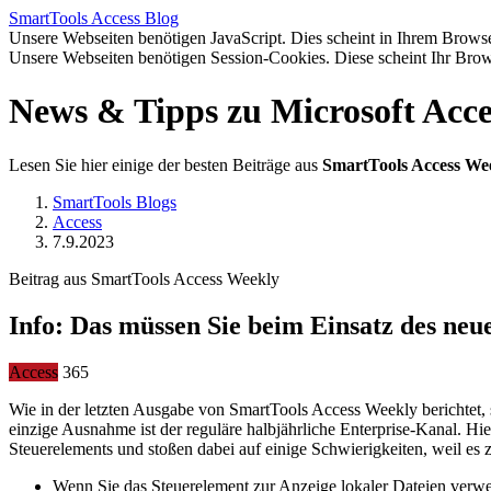
SmartTools
Access
Blog
Unsere Webseiten benötigen JavaScript. Dies scheint in Ihrem Browser
Unsere Webseiten benötigen Session-Cookies. Diese scheint Ihr Brow
News & Tipps zu Microsoft Acce
Lesen Sie hier einige der besten Beiträge aus
SmartTools Access We
SmartTools Blogs
Access
7.9.2023
Beitrag aus SmartTools Access Weekly
Info: Das müssen Sie beim Einsatz des ne
Access
365
Wie in der letzten Ausgabe von SmartTools Access Weekly berichtet, 
einzige Ausnahme ist der reguläre halbjährliche Enterprise-Kanal. Hi
Steuerelements und stoßen dabei auf einige Schwierigkeiten, weil es 
Wenn Sie das Steuerelement zur Anzeige lokaler Dateien ver