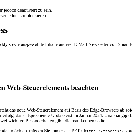
 jedoch deaktiviert zu sein.
ser jedoch zu blockieren.
ss
ekly
sowie ausgewählte Inhalte anderer E-Mail-Newsletter von SmartT
uen Web-Steuerelements beachten
steht das neue Web-Steuerelement auf Basis des Edge-Browsers ab sofo
er erfolgt das entsprechende Update erst im Januar 2024. Unabhängig d
zwei wichtige Besonderheiten gibt, die man kennen sollte.
wenden möchten, müssen Sie immer das Präfix
vora
https://msaccess/