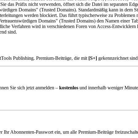
Sie das Präfix nicht verwenden, öffnet sich die Datei im separaten Ed
swürdigen Domains" (Trusted Domains). Standardmäßig kann in dem Ste
rleitungen werden blockiert. Das führt typischerweise zu Problemen mi
ertrauenswürdigen Domains" (Trusted Domains) den Namen einer Tabelle
iche Verfahren wird in verschiedenen Foren von Access-Entwicklern krit
end sind.
tTools Publishing. Premium-Beiträge, die mit
[S+]
gekennzeichnet sind
nnen Sie sich jetzt anmelden –
kostenlos
und innerhalb weniger Minute
er Ihr Abonnenten-Passwort ein, um alle Premium-Beiträge freizuschalt