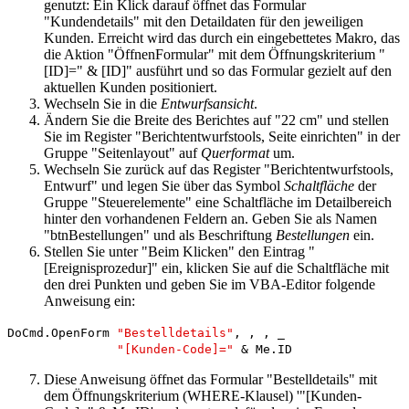
genutzt: Ein Klick darauf öffnet das Formular
"Kundendetails" mit den Detaildaten für den jeweiligen
Kunden. Erreicht wird das durch ein eingebettetes Makro, das
die Aktion "ÖffnenFormular" mit dem Öffnungskriterium "
[ID]=" & [ID]" ausführt und so das Formular gezielt auf den
aktuellen Kunden positioniert.
Wechseln Sie in die
Entwurfsansicht
.
Ändern Sie die Breite des Berichtes auf "22 cm" und stellen
Sie im Register "Berichtentwurfstools, Seite einrichten" in der
Gruppe "Seitenlayout" auf
Querformat
um.
Wechseln Sie zurück auf das Register "Berichtentwurfstools,
Entwurf" und legen Sie über das Symbol
Schaltfläche
der
Gruppe "Steuerelemente" eine Schaltfläche im Detailbereich
hinter den vorhandenen Feldern an. Geben Sie als Namen
"btnBestellungen" und als Beschriftung
Bestellungen
ein.
Stellen Sie unter "Beim Klicken" den Eintrag "
[Ereignisprozedur]" ein, klicken Sie auf die Schaltfläche mit
den drei Punkten und geben Sie im VBA-Editor folgende
Anweisung ein:
DoCmd.OpenForm
"Bestelldetails"
, , , _
"[Kunden-Code]="
& Me.ID
Diese Anweisung öffnet das Formular "Bestelldetails" mit
dem Öffnungskriterium (WHERE-Klausel) '"[Kunden-