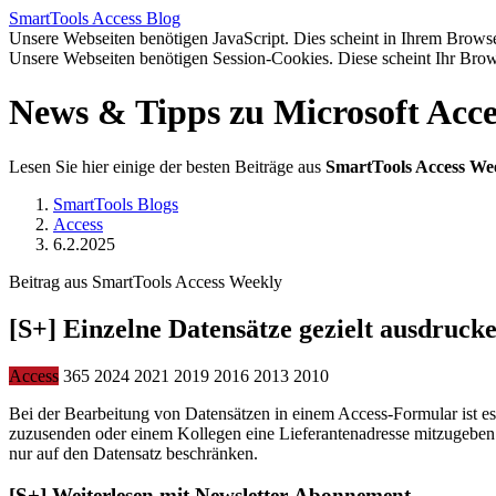
SmartTools
Access
Blog
Unsere Webseiten benötigen JavaScript. Dies scheint in Ihrem Browser
Unsere Webseiten benötigen Session-Cookies. Diese scheint Ihr Brow
News & Tipps zu Microsoft Acce
Lesen Sie hier einige der besten Beiträge aus
SmartTools Access We
SmartTools Blogs
Access
6.2.2025
Beitrag aus SmartTools Access Weekly
[S+]
Einzelne Datensätze gezielt ausdrucken
Access
365
2024
2021
2019
2016
2013
2010
Bei der Bearbeitung von Datensätzen in einem Access-Formular ist e
zuzusenden oder einem Kollegen eine Lieferantenadresse mitzugeben.
nur auf den Datensatz beschränken.
[S+]
Weiterlesen mit Newsletter-Abonnement