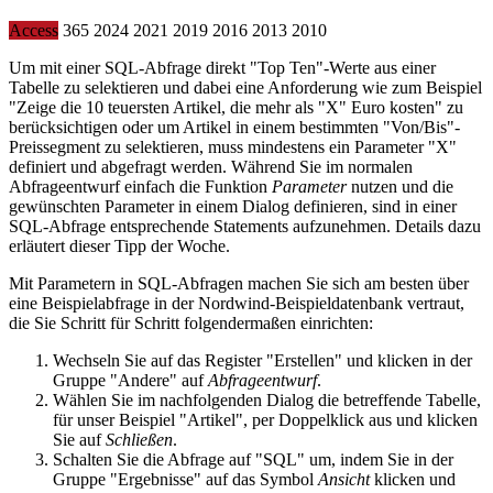
Access
365
2024
2021
2019
2016
2013
2010
Um mit einer SQL-Abfrage direkt "Top Ten"-Werte aus einer
Tabelle zu selektieren und dabei eine Anforderung wie zum Beispiel
"Zeige die 10 teuersten Artikel, die mehr als "X" Euro kosten" zu
berücksichtigen oder um Artikel in einem bestimmten "Von/Bis"-
Preissegment zu selektieren, muss mindestens ein Parameter "X"
definiert und abgefragt werden. Während Sie im normalen
Abfrageentwurf einfach die Funktion
Parameter
nutzen und die
gewünschten Parameter in einem Dialog definieren, sind in einer
SQL-Abfrage entsprechende Statements aufzunehmen. Details dazu
erläutert dieser Tipp der Woche.
Mit Parametern in SQL-Abfragen machen Sie sich am besten über
eine Beispielabfrage in der Nordwind-Beispieldatenbank vertraut,
die Sie Schritt für Schritt folgendermaßen einrichten:
Wechseln Sie auf das Register "Erstellen" und klicken in der
Gruppe "Andere" auf
Abfrageentwurf
.
Wählen Sie im nachfolgenden Dialog die betreffende Tabelle,
für unser Beispiel "Artikel", per Doppelklick aus und klicken
Sie auf
Schließen
.
Schalten Sie die Abfrage auf "SQL" um, indem Sie in der
Gruppe "Ergebnisse" auf das Symbol
Ansicht
klicken und