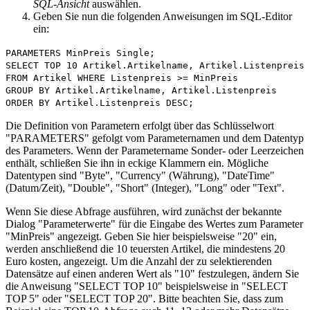
SQL-Ansicht
auswählen.
Geben Sie nun die folgenden Anweisungen im SQL-Editor
ein:
PARAMETERS MinPreis Single;
SELECT TOP 10 Artikel.Artikelname, Artikel.Listenpreis
FROM Artikel WHERE Listenpreis >= MinPreis
GROUP BY Artikel.Artikelname, Artikel.Listenpreis
ORDER BY Artikel.Listenpreis DESC;
Die Definition von Parametern erfolgt über das Schlüsselwort
"PARAMETERS" gefolgt vom Parameternamen und dem Datentyp
des Parameters. Wenn der Parametername Sonder- oder Leerzeichen
enthält, schließen Sie ihn in eckige Klammern ein. Mögliche
Datentypen sind "Byte", "Currency" (Währung), "DateTime"
(Datum/Zeit), "Double", "Short" (Integer), "Long" oder "Text".
Wenn Sie diese Abfrage ausführen, wird zunächst der bekannte
Dialog "Parameterwerte" für die Eingabe des Wertes zum Parameter
"MinPreis" angezeigt. Geben Sie hier beispielsweise "20" ein,
werden anschließend die 10 teuersten Artikel, die mindestens 20
Euro kosten, angezeigt. Um die Anzahl der zu selektierenden
Datensätze auf einen anderen Wert als "10" festzulegen, ändern Sie
die Anweisung "SELECT TOP 10" beispielsweise in "SELECT
TOP 5" oder "SELECT TOP 20". Bitte beachten Sie, dass zum