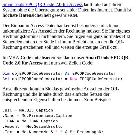
SmartTools EPC QR-Code 2.0 für Access
läuft lokal auf Ihrem
System ohne die Übertragung sensibler Daten ins Internet. Damit ist
höchste Datensicherheit
gewährleistet.
Der Einbau in Access-Datenbanken ist besonders einfach und
unkompliziert: Als Aussteller der Rechnung müssen Sie Ihr eigenes
Rechnungsformular nicht ändern. Sie fügen ein ganz normales Bild-
Steuerelement an der Stelle in Ihrem Bericht ein, an der die QR-
Rechnung erscheinen soll und weisen die erzeugte Grafik zu.
Im VBA-Code initialisieren Sie dann unser
SmartTools EPC QR-
Code 2.0 für Access
mit nur zwei Zeilen Code:
Dim
objEPCQRCodeGenerator
As
EPCQRCodeGenerator
Set
objEPCQRCodeGenerator =
New
EPCQRCodeGenerator
Anschließend können Sie das gewünschte Aussehen der QR-
Rechnung und die Inhalte durch das einfache Setzen der
entsprechenden Eigenschaften bestimmen. Zum Beispiel:
.BIC = Me.BIC.Caption
.Name = Me.Firmenname.Caption
.IBAN = Me.IBAN.Caption
.Amount = Me.GesamtBrutto
.Text = Me.KundenNr &
"_"
& Me.RechnungsNr