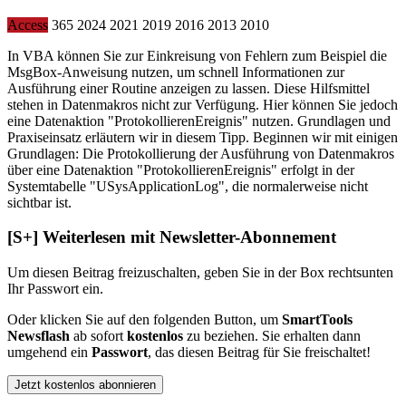
Access
365
2024
2021
2019
2016
2013
2010
In VBA können Sie zur Einkreisung von Fehlern zum Beispiel die
MsgBox-Anweisung nutzen, um schnell Informationen zur
Ausführung einer Routine anzeigen zu lassen. Diese Hilfsmittel
stehen in Datenmakros nicht zur Verfügung. Hier können Sie jedoch
eine Datenaktion "ProtokollierenEreignis" nutzen. Grundlagen und
Praxiseinsatz erläutern wir in diesem Tipp. Beginnen wir mit einigen
Grundlagen: Die Protokollierung der Ausführung von Datenmakros
über eine Datenaktion "ProtokollierenEreignis" erfolgt in der
Systemtabelle "USysApplicationLog", die normalerweise nicht
sichtbar ist.
[S+]
Weiterlesen mit Newsletter-Abonnement
Um diesen Beitrag freizuschalten, geben Sie in der Box
rechts
unten
Ihr Passwort ein.
Oder klicken Sie auf den folgenden Button, um
SmartTools
Newsflash
ab sofort
kostenlos
zu beziehen. Sie erhalten dann
umgehend ein
Passwort
, das diesen Beitrag für Sie freischaltet!
Jetzt kostenlos abonnieren