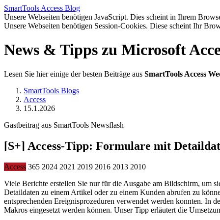
SmartTools
Access
Blog
Unsere Webseiten benötigen JavaScript. Dies scheint in Ihrem Browser
Unsere Webseiten benötigen Session-Cookies. Diese scheint Ihr Brow
News & Tipps zu Microsoft Acce
Lesen Sie hier einige der besten Beiträge aus
SmartTools Access We
SmartTools Blogs
Access
15.1.2026
Gastbeitrag aus SmartTools Newsflash
[S+]
Access-Tipp: Formulare mit Detaildat
Access
365
2024
2021
2019
2016
2013
2010
Viele Berichte erstellen Sie nur für die Ausgabe am Bildschirm, um si
Detaildaten zu einem Artikel oder zu einem Kunden abrufen zu können
entsprechenden Ereignisprozeduren verwendet werden konnten. In den 
Makros eingesetzt werden können. Unser Tipp erläutert die Umsetzu