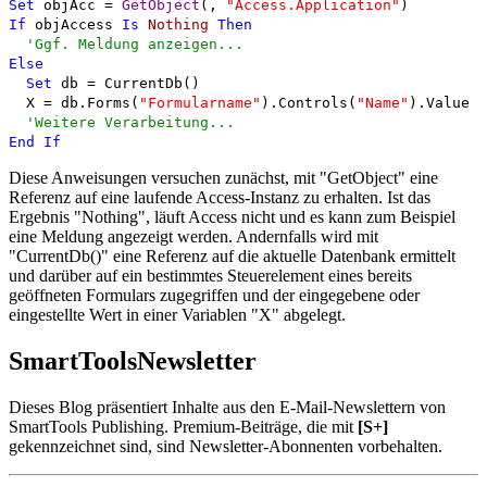
Set
objAcc =
GetObject
(,
"Access.Application"
)
If
objAccess
Is
Nothing
Then
'Ggf. Meldung anzeigen...
Else
Set
db = CurrentDb()
X = db.Forms(
"Formularname"
).Controls(
"Name"
).Value
'Weitere Verarbeitung...
End
If
Diese Anweisungen versuchen zunächst, mit "GetObject" eine
Referenz auf eine laufende Access-Instanz zu erhalten. Ist das
Ergebnis "Nothing", läuft Access nicht und es kann zum Beispiel
eine Meldung angezeigt werden. Andernfalls wird mit
"CurrentDb()" eine Referenz auf die aktuelle Datenbank ermittelt
und darüber auf ein bestimmtes Steuerelement eines bereits
geöffneten Formulars zugegriffen und der eingegebene oder
eingestellte Wert in einer Variablen "X" abgelegt.
SmartTools
Newsletter
Dieses Blog präsentiert Inhalte aus den E-Mail-Newslettern von
SmartTools Publishing. Premium-Beiträge, die mit
[S+]
gekennzeichnet sind, sind Newsletter-Abonnenten vorbehalten.