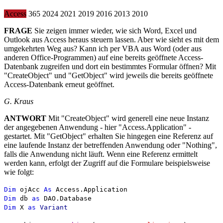
Access
365
2024
2021
2019
2016
2013
2010
FRAGE
Sie zeigen immer wieder, wie sich Word, Excel und
Outlook aus Access heraus steuern lassen. Aber wie sieht es mit dem
umgekehrten Weg aus? Kann ich per VBA aus Word (oder aus
anderen Office-Programmen) auf eine bereits geöffnete Access-
Datenbank zugreifen und dort ein bestimmtes Formular öffnen? Mit
"CreateObject" und "GetObject" wird jeweils die bereits geöffnete
Access-Datenbank erneut geöffnet.
G. Kraus
ANTWORT
Mit "CreateObject" wird generell eine neue Instanz
der angegebenen Anwendung - hier "Access.Application" -
gestartet. Mit "GetObject" erhalten Sie hingegen eine Referenz auf
eine laufende Instanz der betreffenden Anwendung oder "Nothing",
falls die Anwendung nicht läuft. Wenn eine Referenz ermittelt
werden kann, erfolgt der Zugriff auf die Formulare beispielsweise
wie folgt:
Dim
ojAcc
As
Access.Application
Dim
db
as
DAO.Database
Dim
X
as
Variant