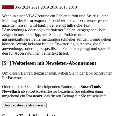
Access
365
2024
2021
2019
2016
2013
2010
Wenn in einer VBA-Routine ein Fehler auftritt und Sie dazu eine
Meldung der Form
MsgBox "Problem: " & Err.Description
anzeigen lassen, wird häufig der wenig hilfreiche Text
"Anwendungs- oder objektdefinierter Fehler" ausgegeben. Wir
zeigen in unserem Tipp, wie Sie dem Problem durch
aussagekräftigere Fehlermeldungen schneller auf den Grund gehen
können. Wenig bekannt ist eine Erweiterung in Access, die für
anwendungs- oder objektspezifische Fehler einspringt und speziell
den für Access gültigen Fehlertext liefert.
[S+]
Weiterlesen mit Newsletter-Abonnement
Um diesen Beitrag freizuschalten, geben Sie in der Box
rechts
unten
Ihr Passwort ein.
Oder klicken Sie auf den folgenden Button, um
SmartTools
Newsflash
ab sofort
kostenlos
zu beziehen. Sie erhalten dann
umgehend ein
Passwort
, das diesen Beitrag für Sie freischaltet!
Jetzt kostenlos abonnieren