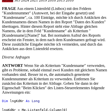
Access
365
2024
2021
2019
2016
2013
2010
FRAGE
Aus einem Listenfeld (Listbox) mit den Feldern
"Kundennummer" (Autowert, bei der Eingabe gesetzt) und
"Kundenname", ca. 100 Einträge, möchte ich durch Anklicken des
Kundennamens diesen Namen in den Report "Daten des Kunden"
übertragen. Hinter diesem Report steht eine Abfrage gleichen
Namens, die in dem Feld "Kundenname" als Kriterium "
[Kundenname].[Name]" hat. Bei normalem Aufruf des Reports
erscheint ein Fenster, in dem nach dem Kundenamen gefragt wird.
Diese zusätzliche Eingabe möchte ich vermeiden, und durch das
Anklicken aus dem Listenfeld ersetzen.
Diverse Anfragen
ANTWORT
Wenn Sie als Kriterium "Kundenname" verwenden,
gibt es Probleme, sobald einmal zwei Kunden mit gleichem Namen
vorhanden sind. Besser ist es, die automatisch generierte
Kundennummer als Kriterium zu verwenden. Entfernen Sie
zunächst das Kriterium in der Abfrage. Geben Sie dann in der
Eigenschaft "Beim Klicken" des Listen-Steuerelementes folgende
Anweisungen ein:
Dim
lngKdNr
As
Long
lngKdNr = Me.Listenfeld.Column(0)