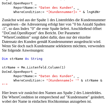
DoCmd.OpenReport _
ReportName:=
"Daten des Kunden"
, _
WhereCondition:=
"[Kundennummer]= "
& lngKdNr
Zunächst wird aus der Spalte 1 des Listenfeldes die Kundennummer
ausgelesen - die Adressierung erfolgt hier von "0 bis Anzahl Spalten
-1", so dass Index "0" die erste Spalte liefert. Anschließend öffnet
"DoCmd.OpenReport" den Bericht. Der Parameter
"WhereCondition" sorgt dabei dafür, dass nur der einzelne
Datensatz des Kunden gemäß Kundennummer ausgedruckt wird.
Wenn Sie doch nach Kundenname selektieren möchten, verwenden
Sie folgende Anweisungen:
Dim
strName
As
String
strName = Me.Listenfeld.Column(1)
DoCmd.OpenReport _
ReportName:=
"Daten des Kunden"
, _
WhereCondition:=
"[Kundenname]= '"
& strName &
"'"
Hier lesen wir zunächst den Namen aus Spalte 2 des Listenfeldes.
Die WhereCondition ist entsprechend auf "Kundenname" geändert,
wobei der Name in einfachen Hochkommas anzugeben ist.