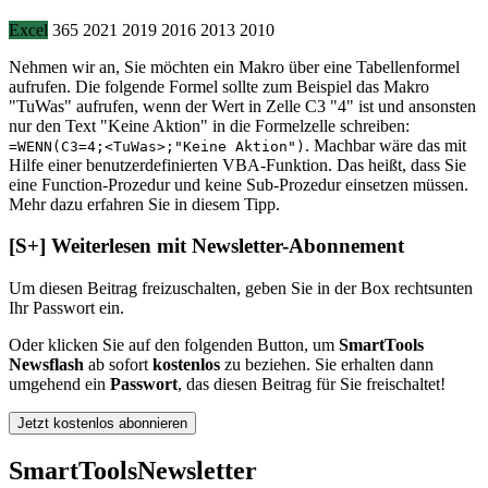
Excel
365
2021
2019
2016
2013
2010
Nehmen wir an, Sie möchten ein Makro über eine Tabellenformel
aufrufen. Die folgende Formel sollte zum Beispiel das Makro
"TuWas" aufrufen, wenn der Wert in Zelle C3 "4" ist und ansonsten
nur den Text "Keine Aktion" in die Formelzelle schreiben:
. Machbar wäre das mit
=WENN(C3=4;<TuWas>;"Keine Aktion")
Hilfe einer benutzerdefinierten VBA-Funktion. Das heißt, dass Sie
eine Function-Prozedur und keine Sub-Prozedur einsetzen müssen.
Mehr dazu erfahren Sie in diesem Tipp.
[S+]
Weiterlesen mit Newsletter-Abonnement
Um diesen Beitrag freizuschalten, geben Sie in der Box
rechts
unten
Ihr Passwort ein.
Oder klicken Sie auf den folgenden Button, um
SmartTools
Newsflash
ab sofort
kostenlos
zu beziehen. Sie erhalten dann
umgehend ein
Passwort
, das diesen Beitrag für Sie freischaltet!
Jetzt kostenlos abonnieren
SmartTools
Newsletter