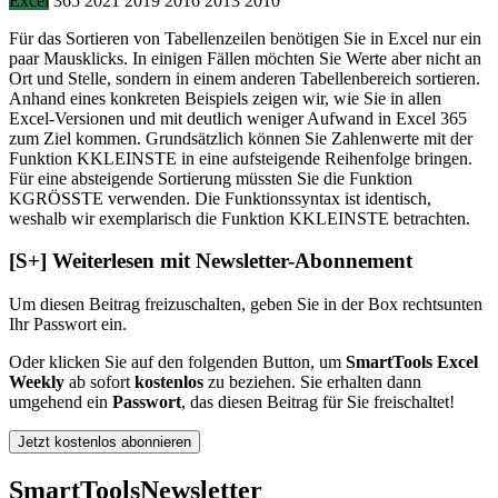
Excel
365
2021
2019
2016
2013
2010
Für das Sortieren von Tabellenzeilen benötigen Sie in Excel nur ein
paar Mausklicks. In einigen Fällen möchten Sie Werte aber nicht an
Ort und Stelle, sondern in einem anderen Tabellenbereich sortieren.
Anhand eines konkreten Beispiels zeigen wir, wie Sie in allen
Excel-Versionen und mit deutlich weniger Aufwand in Excel 365
zum Ziel kommen. Grundsätzlich können Sie Zahlenwerte mit der
Funktion KKLEINSTE in eine aufsteigende Reihenfolge bringen.
Für eine absteigende Sortierung müssten Sie die Funktion
KGRÖSSTE verwenden. Die Funktionssyntax ist identisch,
weshalb wir exemplarisch die Funktion KKLEINSTE betrachten.
[S+]
Weiterlesen mit Newsletter-Abonnement
Um diesen Beitrag freizuschalten, geben Sie in der Box
rechts
unten
Ihr Passwort ein.
Oder klicken Sie auf den folgenden Button, um
SmartTools Excel
Weekly
ab sofort
kostenlos
zu beziehen. Sie erhalten dann
umgehend ein
Passwort
, das diesen Beitrag für Sie freischaltet!
Jetzt kostenlos abonnieren
SmartTools
Newsletter