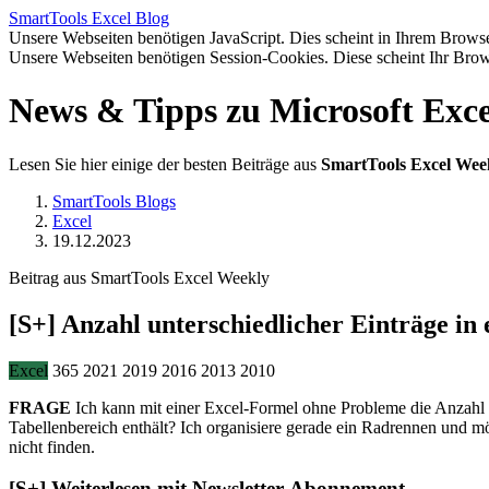
SmartTools
Excel
Blog
Unsere Webseiten benötigen JavaScript. Dies scheint in Ihrem Browser
Unsere Webseiten benötigen Session-Cookies. Diese scheint Ihr Brow
News & Tipps zu Microsoft Exce
Lesen Sie hier einige der besten Beiträge aus
SmartTools Excel Wee
SmartTools Blogs
Excel
19.12.2023
Beitrag aus SmartTools Excel Weekly
[S+]
Anzahl unterschiedlicher Einträge in 
Excel
365
2021
2019
2016
2013
2010
FRAGE
Ich kann mit einer Excel-Formel ohne Probleme die Anzahl de
Tabellenbereich enthält? Ich organisiere gerade ein Radrennen und mö
nicht finden.
[S+]
Weiterlesen mit Newsletter-Abonnement