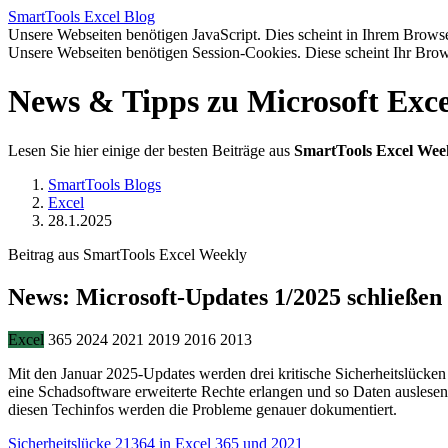
SmartTools
Excel
Blog
Unsere Webseiten benötigen JavaScript. Dies scheint in Ihrem Browser
Unsere Webseiten benötigen Session-Cookies. Diese scheint Ihr Brow
News & Tipps zu Microsoft Exce
Lesen Sie hier einige der besten Beiträge aus
SmartTools Excel Wee
SmartTools Blogs
Excel
28.1.2025
Beitrag aus SmartTools Excel Weekly
News: Microsoft-Updates 1/2025 schließen 
Excel
365
2024
2021
2019
2016
2013
Mit den Januar 2025-Updates werden drei kritische Sicherheitslücken 
eine Schadsoftware erweiterte Rechte erlangen und so Daten auslese
diesen Techinfos werden die Probleme genauer dokumentiert.
Sicherheitslücke 21364 in Excel 365 und 2021