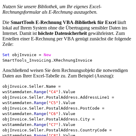
Nutzen Sie unsere Bibliothek, um Ihr eigenes Excel-
Rechnungsformular als E-Rechnung auszugeben.
Die
SmartTools E-Rechnung VBA-Bibliothek für Excel
läuft
lokal auf Ihrem System ohne die Übertragung sensibler Daten ins
Internet. Damit ist
höchste Datensicherheit
gewährleistet. Zum
Erstellen einer E-Rechnung per VBA genügt zunächst die folgende
Zeile:
Set
objInvoice =
New
SmartTools_Invoicing.XRechnungInvoice
Anschließend weisen Sie dem Rechnungsobjekt die notwendigen
Daten aus Ihrer Excel-Tabelle zu. Zum Beispiel (Auszug):
objInvoice.Seller.Name =
wsStammdaten.
Range
(
"C4"
).Value
objInvoice.Seller.PostalAddress.AddressLine1 =
wsStammdaten.
Range
(
"C5"
).Value
objInvoice.Seller.PostalAddress.PostCode =
wsStammdaten.
Range
(
"C6"
).Value
objInvoice.Seller.PostalAddress.City =
wsStammdaten.
Range
(
"C7"
).Value
objInvoice.Seller.PostalAddress.CountryCode =
wsStammdaten.
Range
(
"C8"
).Value