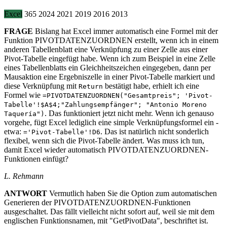
Excel
365
2024
2021
2019
2016
2013
FRAGE
Bislang hat Excel immer automatisch eine Formel mit der
Funktion PIVOTDATENZUORDNEN erstellt, wenn ich in einem
anderen Tabellenblatt eine Verknüpfung zu einer Zelle aus einer
Pivot-Tabelle eingefügt habe. Wenn ich zum Beispiel in eine Zelle
eines Tabellenblatts ein Gleichheitszeichen eingegeben, dann per
Mausaktion eine Ergebniszelle in einer Pivot-Tabelle markiert und
diese Verknüpfung mit
bestätigt habe, erhielt ich eine
Return
Formel wie
=PIVOTDATENZUORDNEN("Gesamtpreis"; 'Pivot-
Tabelle'!$A$4;"Zahlungsempfänger"; "Antonio Moreno
. Das funktioniert jetzt nicht mehr. Wenn ich genauso
Taquería")
vorgehe, fügt Excel lediglich eine simple Verknüpfungsformel ein -
etwa:
. Das ist natürlich nicht sonderlich
='Pivot-Tabelle'!D6
flexibel, wenn sich die Pivot-Tabelle ändert. Was muss ich tun,
damit Excel wieder automatisch PIVOTDATENZUORDNEN-
Funktionen einfügt?
L. Rehmann
ANTWORT
Vermutlich haben Sie die Option zum automatischen
Generieren der PIVOTDATENZUORDNEN-Funktionen
ausgeschaltet. Das fällt vielleicht nicht sofort auf, weil sie mit dem
englischen Funktionsnamen, mit "GetPivotData", beschriftet ist.