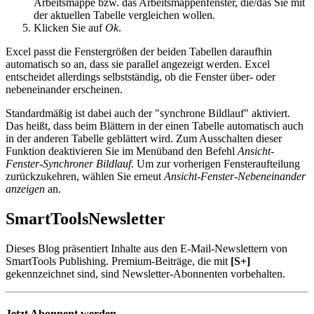
Arbeitsmappe bzw. das Arbeitsmappenfenster, die/das Sie mit
der aktuellen Tabelle vergleichen wollen.
Klicken Sie auf
Ok
.
Excel passt die Fenstergrößen der beiden Tabellen daraufhin
automatisch so an, dass sie parallel angezeigt werden. Excel
entscheidet allerdings selbstständig, ob die Fenster über- oder
nebeneinander erscheinen.
Standardmäßig ist dabei auch der "synchrone Bildlauf" aktiviert.
Das heißt, dass beim Blättern in der einen Tabelle automatisch auch
in der anderen Tabelle geblättert wird. Zum Ausschalten dieser
Funktion deaktivieren Sie im Menüband den Befehl
Ansicht-
Fenster-Synchroner Bildlauf
. Um zur vorherigen Fensteraufteilung
zurückzukehren, wählen Sie erneut
Ansicht-Fenster-Nebeneinander
anzeigen
an.
SmartTools
Newsletter
Dieses Blog präsentiert Inhalte aus den E-Mail-Newslettern von
SmartTools Publishing. Premium-Beiträge, die mit
[S+]
gekennzeichnet sind, sind Newsletter-Abonnenten vorbehalten.
Jetzt Abonnent werden