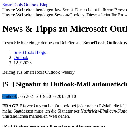
SmartTools
Outlook
Blog
Unsere Webseiten benötigen JavaScript. Dies scheint in Ihrem Browser
Unsere Webseiten benötigen Session-Cookies. Diese scheint Ihr Brow
News & Tipps zu Microsoft Out
Lesen Sie hier einige der besten Beiträge aus
SmartTools Outlook W
SmartTools Blogs
Outlook
12.7.2023
Beitrag aus SmartTools Outlook Weekly
[S+]
Signatur in Outlook-Mail automatisch
Outlook
365
2021
2019
2016
2013
2010
FRAGE
Bis vor kurzem hat Outlook bei jeder neuen E-Mail, die ich e
mehr. Stattdessen muss ich die Signatur per
Nachricht-Einfügen-Signa
umständlichen manuellen Weg gehen.
[S+]
Weiterlesen mit Newsletter-Abonnement