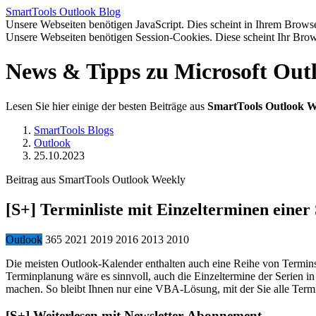
SmartTools
Outlook
Blog
Unsere Webseiten benötigen JavaScript. Dies scheint in Ihrem Browser
Unsere Webseiten benötigen Session-Cookies. Diese scheint Ihr Brow
News & Tipps zu Microsoft Out
Lesen Sie hier einige der besten Beiträge aus
SmartTools Outlook W
SmartTools Blogs
Outlook
25.10.2023
Beitrag aus SmartTools Outlook Weekly
[S+]
Terminliste mit Einzelterminen einer
Outlook
365
2021
2019
2016
2013
2010
Die meisten Outlook-Kalender enthalten auch eine Reihe von Terminse
Terminplanung wäre es sinnvoll, auch die Einzeltermine der Serien in
machen. So bleibt Ihnen nur eine VBA-Lösung, mit der Sie alle Termin
[S+]
Weiterlesen mit Newsletter-Abonnement