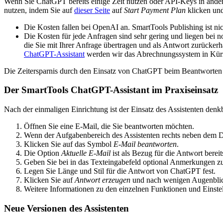
Wenn Sie ChatGPT bereits einige Zeit nutzen oder API-Keys in ande
nutzen, indem Sie auf
dieser Seite
auf
Start Payment Plan
klicken und
Die Kosten fallen bei OpenAI an. SmartTools Publishing ist ni
Die Kosten für jede Anfragen sind sehr gering und liegen be
die Sie mit Ihrer Anfrage übertragen und als Antwort zurücker
ChatGPT-Assistant
werden wir das Abrechnungssystem in Kürz
Die Zeitersparnis durch den Einsatz von ChatGPT beim Beantworten vo
Der SmartTools ChatGPT-Assistant im Praxiseinsatz
Nach der einmaligen Einrichtung ist der Einsatz des Assistenten denkb
Öffnen Sie eine E-Mail, die Sie beantworten möchten.
Wenn der Aufgabenbereich des Assistenten rechts neben dem Dok
Klicken Sie auf das Symbol
E-Mail beantworten
.
Die Option
Aktuelle E-Mail
ist als Bezug für die Antwort berei
Geben Sie bei in das Texteingabefeld optional Anmerkungen zur
Legen Sie Länge und Stil für die Antwort von ChatGPT fest.
Klicken Sie auf
Antwort erzeugen
und nach wenigen Augenblick
Weitere Informationen zu den einzelnen Funktionen und Einstel
Neue Versionen des Assistenten