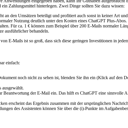
re Anwendungen eingegeben haben, kann Ihr Guthaben aufgebraucht od
 ein Zahlungsmittel hinterlegen. Zwei Dinge sollten Sie dazu wissen:
cht an den Umsätzen beteiligt und profitiert auch sonst in keiner Art
i normaler Nutzung deutlich unter den Kosten eines ChatGPT Plus-Abo
halten. Für ca. 1 € können zum Beispiel über 200 E-Mails normaler Lä
e ausführlicher behandeln.
n E-Mails ist so groß, dass sich diese geringen Investitionen in jedem
ar einfach:
ument noch nicht zu sehen ist, blenden Sie ihn ein (Klick auf den Do
ts ausgewählt.
 Beantwortung der E-Mail ein. Das hilft es ChatGPT eine sinnvolle Ant
en erscheint das Ergebnis zusammen mit der ursprünglichen Nachricht
lungen des Assistenten können Sie über die (i)-Punkte im Aufgabenber