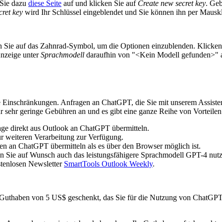
 Sie dazu
diese Seite
auf und klicken Sie auf
Create new secret key
. Geb
cret key
wird Ihr Schlüssel eingeblendet und Sie können ihn per Mauskl
en Sie auf das Zahnrad-Symbol, um die Optionen einzublenden. Klicken
Anzeige unter
Sprachmodell
daraufhin von "<Kein Modell gefunden>" au
Einschränkungen. Anfragen an ChatGPT, die Sie mit unserem Assistent
 sehr geringe Gebühren an und es gibt eine ganze Reihe von Vorteilen
e direkt aus Outlook an ChatGPT übermitteln.
r weiteren Verarbeitung zur Verfügung.
n an ChatGPT übermitteln als es über den Browser möglich ist.
nen Sie auf Wunsch auch das leistungsfähigere Sprachmodell GPT-4 nu
stenlosen Newsletter
SmartTools Outlook Weekly
.
 Guthaben von 5 US$ geschenkt, das Sie für die Nutzung von ChatGP