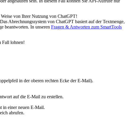
er abgelaufen sein. In diesem Fall können Sie API-Aufrufe nur
 und Weise von Ihrer Nutzung von ChatGPT!
s. Das Abrechnungssystem von ChatGPT basiert auf der Textmenge,
nge beantworten. In unseren
Fragen & Antworten zum SmartTools
 Fall lohnen!
ppelpfeil in der oberen rechten Ecke der E-Mail).
wort auf die E-Mail zu erstellen.
 in einer neuen E-Mail.
eich abrufen.