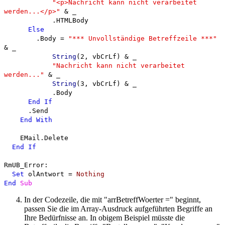
"<p>Nachricht kann nicht verarbeitet
werden...</p>"
& _
.HTMLBody
Else
.Body =
"*** Unvollständige Betreffzeile ***"
& _
String
(2, vbCrLf) & _
"Nachricht kann nicht verarbeitet
werden..."
& _
String
(3, vbCrLf) & _
.Body
End
If
.Send
End
With
EMail.Delete
End
If
RmUB_Error:
Set
olAntwort =
Nothing
End
Sub
In der Codezeile, die mit "arrBetreffWoerter =" beginnt,
passen Sie die im Array-Ausdruck aufgeführten Begriffe an
Ihre Bedürfnisse an. In obigem Beispiel müsste die