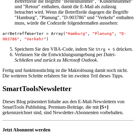
Betreffzeile die Begriffe "Bestellnummer", "Kundennummer"
und "Retour" enthalten, damit die E-Mail als zulässig
betrachtet wird. Wenn die Betreffzeile dagegen die Begriffe
"Hamburg", "Planung", "D-903786" und "Verkehr" enthalten
muss, würde die Codezeile folgendermaßen aussehen:
arrBetreffWoerter = Array(
"Hamburg"
,
"Planung"
,
"D-
903786"
,
"Verkehr"
)
Speichern Sie den VBA-Code, indem Sie
drücken.
Strg
+
S
Verlassen Sie die Entwicklungsumgebung per
Datei-
Schließen und zurück zu Microsoft Outlook
.
Fertig und funktionstüchtig ist die Makrolösung damit noch nicht.
Die weiteren Schritte erfahren Sie im zweiten Teil dieses Tipps.
SmartTools
Newsletter
Dieses Blog präsentiert Inhalte aus den E-Mail-Newslettern von
SmartTools Publishing. Premium-Beiträge, die mit
[S+]
gekennzeichnet sind, sind Newsletter-Abonnenten vorbehalten.
Jetzt Abonnent werden