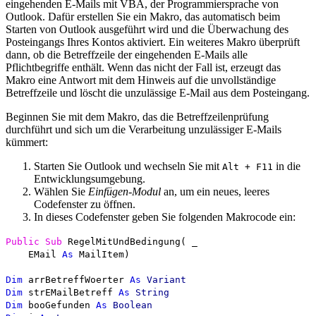
eingehenden E-Mails mit VBA, der Programmiersprache von
Outlook. Dafür erstellen Sie ein Makro, das automatisch beim
Starten von Outlook ausgeführt wird und die Überwachung des
Posteingangs Ihres Kontos aktiviert. Ein weiteres Makro überprüft
dann, ob die Betreffzeile der eingehenden E-Mails alle
Pflichtbegriffe enthält. Wenn das nicht der Fall ist, erzeugt das
Makro eine Antwort mit dem Hinweis auf die unvollständige
Betreffzeile und löscht die unzulässige E-Mail aus dem Posteingang.
Beginnen Sie mit dem Makro, das die Betreffzeilenprüfung
durchführt und sich um die Verarbeitung unzulässiger E-Mails
kümmert:
Starten Sie Outlook und wechseln Sie mit
in die
Alt
+
F11
Entwicklungsumgebung.
Wählen Sie
Einfügen-Modul
an, um ein neues, leeres
Codefenster zu öffnen.
In dieses Codefenster geben Sie folgenden Makrocode ein:
Public
Sub
RegelMitUndBedingung( _
EMail
As
MailItem)
Dim
arrBetreffWoerter
As
Variant
Dim
strEMailBetreff
As
String
Dim
booGefunden
As
Boolean