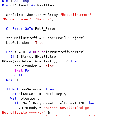
Dim
i
As
Long
Dim
olAntwort
As
MailItem
arrBetreffWoerter = Array(
"Bestellnummer"
,
"Kundennummer"
,
"Retour"
)
On
Error
GoTo
RmUB_Error
strEMailBetreff = UCase(EMail.Subject)
booGefunden =
True
For
i = 0
To
UBound
(arrBetreffWoerter)
If
InStr(strEMailBetreff,
UCase(arrBetreffWoerter(i))) = 0
Then
booGefunden =
False
Exit
For
End
If
Next
i
If
Not
booGefunden
Then
Set
olAntwort = EMail.Reply
With
olAntwort
If
EMail.BodyFormat = olFormatHTML
Then
.HTMLBody =
"<p>*** Unvollständige
Betreffzeile ***</p>"
& _