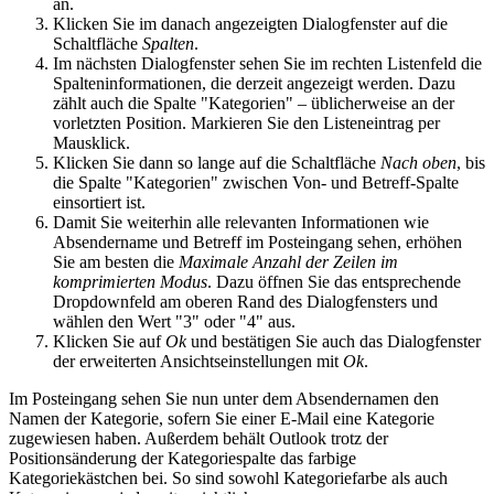
an.
Klicken Sie im danach angezeigten Dialogfenster auf die
Schaltfläche
Spalten
.
Im nächsten Dialogfenster sehen Sie im rechten Listenfeld die
Spalteninformationen, die derzeit angezeigt werden. Dazu
zählt auch die Spalte "Kategorien" – üblicherweise an der
vorletzten Position. Markieren Sie den Listeneintrag per
Mausklick.
Klicken Sie dann so lange auf die Schaltfläche
Nach oben
, bis
die Spalte "Kategorien" zwischen Von- und Betreff-Spalte
einsortiert ist.
Damit Sie weiterhin alle relevanten Informationen wie
Absendername und Betreff im Posteingang sehen, erhöhen
Sie am besten die
Maximale Anzahl der Zeilen im
komprimierten Modus
. Dazu öffnen Sie das entsprechende
Dropdownfeld am oberen Rand des Dialogfensters und
wählen den Wert "3" oder "4" aus.
Klicken Sie auf
Ok
und bestätigen Sie auch das Dialogfenster
der erweiterten Ansichtseinstellungen mit
Ok
.
Im Posteingang sehen Sie nun unter dem Absendernamen den
Namen der Kategorie, sofern Sie einer E-Mail eine Kategorie
zugewiesen haben. Außerdem behält Outlook trotz der
Positionsänderung der Kategoriespalte das farbige
Kategoriekästchen bei. So sind sowohl Kategoriefarbe als auch