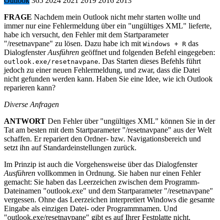
Outlook
365
2024
2021
2019
2016
2013
FRAGE
Nachdem mein Outlook nicht mehr starten wollte und
immer nur eine Fehlermeldung über ein "ungültiges XML" lieferte,
habe ich versucht, den Fehler mit dem Startparameter
"/resetnavpane" zu lösen. Dazu habe ich mit
das
Windows
+
R
Dialogfenster
Ausführen
geöffnet und folgenden Befehl eingegeben:
. Das Starten dieses Befehls führt
outlook.exe/resetnavpane
jedoch zu einer neuen Fehlermeldung, und zwar, dass die Datei
nicht gefunden werden kann. Haben Sie eine Idee, wie ich Outlook
reparieren kann?
Diverse Anfragen
ANTWORT
Den Fehler über "ungültiges XML" können Sie in der
Tat am besten mit dem Startparameter "/resetnavpane" aus der Welt
schaffen. Er repariert den Ordner- bzw. Navigationsbereich und
setzt ihn auf Standardeinstellungen zurück.
Im Prinzip ist auch die Vorgehensweise über das Dialogfenster
Ausführen
vollkommen in Ordnung. Sie haben nur einen Fehler
gemacht: Sie haben das Leerzeichen zwischen dem Programm-
Dateinamen "outlook.exe" und dem Startparameter "/resetnavpane"
vergessen. Ohne das Leerzeichen interpretiert Windows die gesamte
Eingabe als einzigen Datei- oder Programmnamen. Und
"outlook.exe/resetnavpane" gibt es auf Ihrer Festplatte nicht.