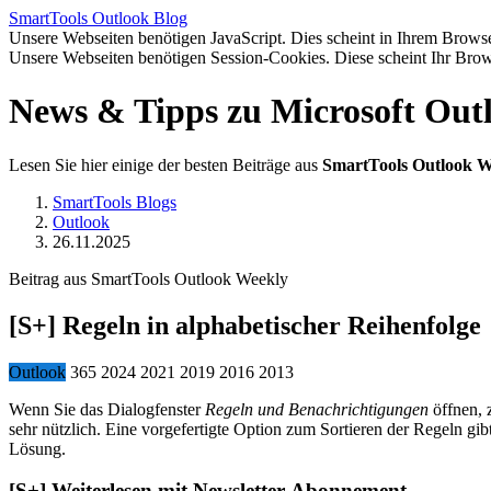
SmartTools
Outlook
Blog
Unsere Webseiten benötigen JavaScript. Dies scheint in Ihrem Browser
Unsere Webseiten benötigen Session-Cookies. Diese scheint Ihr Brow
News & Tipps zu Microsoft Out
Lesen Sie hier einige der besten Beiträge aus
SmartTools Outlook W
SmartTools Blogs
Outlook
26.11.2025
Beitrag aus SmartTools Outlook Weekly
[S+]
Regeln in alphabetischer Reihenfolge
Outlook
365
2024
2021
2019
2016
2013
Wenn Sie das Dialogfenster
Regeln und Benachrichtigungen
öffnen, 
sehr nützlich. Eine vorgefertigte Option zum Sortieren der Regeln gib
Lösung.
[S+]
Weiterlesen mit Newsletter-Abonnement