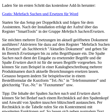
Laden Sie im ersten Schritt das kostenlose Add-In herunter:
Gratis: Mehrfach Suchen und Ersetzen für Word
Starten Sie das Setup per Doppelklick und folgen Sie dem
Assistenten. Nach der Installation erfolgt der Aufruf über das
Register "SmartTools" in der Gruppe
Mehrfach Suchen/Ersetzen
.
Sie möchten mehrere Ersetzungen im aktuell geöffneten Dokument
ausführen? Aktivieren Sie dazu auf dem Register "Mehrfach Suchen
& Ersetzen" als
Suchbereich
"Aktuelles Dokument" und geben Sie
im Bereich
Ersetzungen
bis zu zehn Begriffspaare ein. Die Spalte
Suchen nach
dient der Eingabe zu ersetzender Begriffe und die
Spalte
Ersetzen durch
ist für die neuen Begriffe vorgesehen. So
können Sie zum Beispiel in einer Katalogbeschreibung mehrere
Produktnamen durch aktuelle Bezeichnungen ersetzen lassen.
Genauso bequem ändern Sie beispielsweise in einem
Bestellformular die Kurzform "Tel.-Nr." in "Telefonnummer" und
gleichzeitig "Fax.-Nr." in "Faxnummer" usw.
Tipp: Die Inhalte der Spalten
Suchen nach
und
Ersetzen durch
können Sie bei Bedarf nach einem Rechtsklick auf den Spaltenkopf
und Anwahl von
Spalten tauschen
blitzschnell austauschen. Per
Rechtsklick in die Tabelle rufen Sie ein Kontextmenü mit
erweiterten Funktionen auf. So lassen sich neben normalem Text