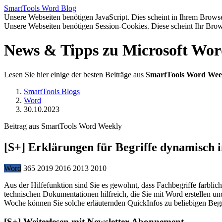
SmartTools
Word
Blog
Unsere Webseiten benötigen JavaScript. Dies scheint in Ihrem Browser
Unsere Webseiten benötigen Session-Cookies. Diese scheint Ihr Brow
News & Tipps zu Microsoft Wo
Lesen Sie hier einige der besten Beiträge aus
SmartTools Word Wee
SmartTools Blogs
Word
30.10.2023
Beitrag aus SmartTools Word Weekly
[S+]
Erklärungen für Begriffe dynamisch
Word
365
2019
2016
2013
2010
Aus der Hilfefunktion sind Sie es gewohnt, dass Fachbegriffe farbli
technischen Dokumentationen hilfreich, die Sie mit Word erstellen un
Woche können Sie solche erläuternden QuickInfos zu beliebigen Begr
[S+]
Weiterlesen mit Newsletter-Abonnement