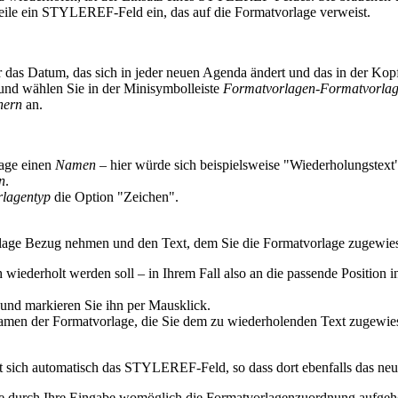
eile ein STYLEREF-Feld ein, das auf die Formatvorlage verweist.
das Datum, das sich in jeder neuen Agenda ändert und das in der Kopf
 und wählen Sie in der Minisymbolleiste
Formatvorlagen-Formatvorlage
hern
an.
lage einen
Namen
– hier würde sich beispielsweise "Wiederholungstext"
n
.
lagentyp
die Option "Zeichen".
ge Bezug nehmen und den Text, dem Sie die Formatvorlage zugewiese
h wiederholt werden soll – in Ihrem Fall also an die passende Position i
und markieren Sie ihn per Mausklick.
men der Formatvorlage, die Sie dem zu wiederholenden Text zugewies
rt sich automatisch das STYLEREF-Feld, so dass dort ebenfalls das ne
Sie durch Ihre Eingabe womöglich die Formatvorlagenzuordnung aufge