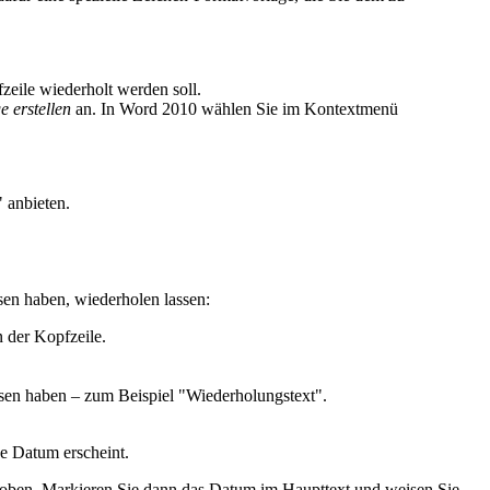
zeile wiederholt werden soll.
 erstellen
an. In Word 2010 wählen Sie im Kontextmenü
 anbieten.
n haben, wiederholen lassen:
n der Kopfzeile.
en haben – zum Beispiel "Wiederholungstext".
ue Datum erscheint.
hoben. Markieren Sie dann das Datum im Haupttext und weisen Sie