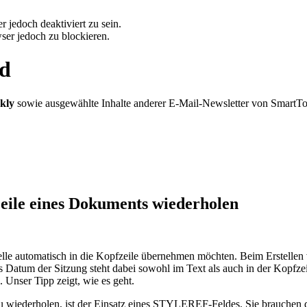
 jedoch deaktiviert zu sein.
ser jedoch zu blockieren.
rd
kly
sowie ausgewählte Inhalte anderer E-Mail-Newsletter von SmartT
eile eines Dokuments wiederholen
stelle automatisch in die Kopfzeile übernehmen möchten. Beim Erstelle
 Datum der Sitzung steht dabei sowohl im Text als auch in der Kopfzei
 Unser Tipp zeigt, wie es geht.
u wiederholen, ist der Einsatz eines STYLEREF-Feldes. Sie brauchen d