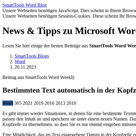
SmartTools
Word
Blog
Unsere Webseiten benötigen JavaScript. Dies scheint in Ihrem Browser
Unsere Webseiten benötigen Session-Cookies. Diese scheint Ihr Brow
News & Tipps zu Microsoft Wo
Lesen Sie hier einige der besten Beiträge aus
SmartTools Word Wee
SmartTools Blogs
Word
20.11.2023
Beitrag aus SmartTools Word Weekly
Bestimmten Text automatisch in der Kopfz
Word
365
2021
2019
2016
2013
2010
Es gibt immer wieder Situationen, in denen Sie eine bestimmte Text
passen den Inhalt an und speichern sie unter einem neuen Namen. Das
Kopfzeile zu übernehmen, so dass Sie es nur einmal eingeben müssen.
Eine Möglichkeit, das im Text eingegebene Datum in der Kopfzeile z