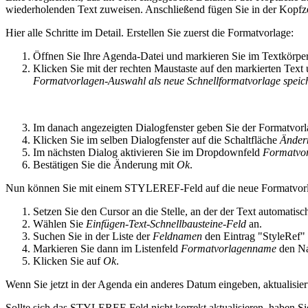
wiederholenden Text zuweisen. Anschließend fügen Sie in der Kopfz
Hier alle Schritte im Detail. Erstellen Sie zuerst die Formatvorlage:
Öffnen Sie Ihre Agenda-Datei und markieren Sie im Textkörper 
Klicken Sie mit der rechten Maustaste auf den markierten Text
Formatvorlagen-Auswahl als neue Schnellformatvorlage speic
Im danach angezeigten Dialogfenster geben Sie der Formatvor
Klicken Sie im selben Dialogfenster auf die Schaltfläche
Änder
Im nächsten Dialog aktivieren Sie im Dropdownfeld
Formatvor
Bestätigen Sie die Änderung mit
Ok
.
Nun können Sie mit einem STYLEREF-Feld auf die neue Formatvorla
Setzen Sie den Cursor an die Stelle, an der der Text automatisc
Wählen Sie
Einfügen-Text-Schnellbausteine-Feld
an.
Suchen Sie in der Liste der
Feldnamen
den Eintrag "StyleRef" 
Markieren Sie dann im Listenfeld
Formatvorlagenname
den Na
Klicken Sie auf
Ok
.
Wenn Sie jetzt in der Agenda ein anderes Datum eingeben, aktualisie
Sollte sich das STYLEREF-Feld nicht korrekt aktualisieren, haben 