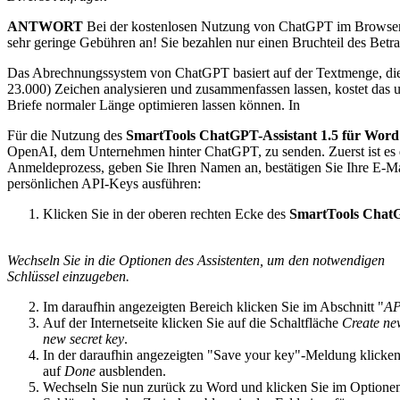
ANTWORT
Bei der kostenlosen Nutzung von ChatGPT im Browser 
sehr geringe Gebühren an! Sie bezahlen nur einen Bruchteil des Betra
Das Abrechnungssystem von ChatGPT basiert auf der Textmenge, die S
23.000) Zeichen analysieren und zusammenfassen lassen, kostet das un
Briefe normaler Länge optimieren lassen können. In
Für die Nutzung des
SmartTools ChatGPT-Assistant 1.5 für Word
OpenAI, dem Unternehmen hinter ChatGPT, zu senden. Zuerst ist es 
Anmeldeprozess, geben Sie Ihren Namen an, bestätigen Sie Ihre E-Mai
persönlichen API-Keys ausführen:
Klicken Sie in der oberen rechten Ecke des
SmartTools ChatG
Wechseln Sie in die Optionen des Assistenten, um den notwendigen
Schlüssel einzugeben.
Im daraufhin angezeigten Bereich klicken Sie im Abschnitt "
AP
Auf der Internetseite klicken Sie auf die Schaltfläche
Create ne
new secret key
.
In der daraufhin angezeigten "Save your key"-Meldung klicken
auf
Done
ausblenden.
Wechseln Sie nun zurück zu Word und klicken Sie im Optionen