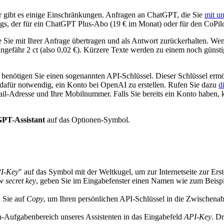
gibt es einige Einschränkungen. Anfragen an ChatGPT, die Sie
mit u
gs, der für ein ChatGPT Plus-Abo (19 € im Monat) oder für den CoPilot
ie mit Ihrer Anfrage übertragen und als Antwort zurückerhalten. Wen
gefähr 2 ct (also 0,02 €). Kürzere Texte werden zu einem noch günstig
benötigen Sie einen sogenannten API-Schlüssel. Dieser Schlüssel ermö
dafür notwendig, ein Konto bei OpenAI zu erstellen. Rufen Sie dazu
d
l-Adresse und Ihre Mobilnummer. Falls Sie bereits ein Konto haben, kön
PT-Assistant
auf das Optionen-Symbol.
I-Key
" auf das Symbol mit der Weltkugel, um zur Internetseite zur Ers
w secret key
, geben Sie im Eingabefenster einen Namen wie zum Beispi
 Sie auf
Copy
, um Ihren persönlichen API-Schlüssel in die Zwischena
-Aufgabenbereich unseres Assistenten in das Eingabefeld
API-Key
. D