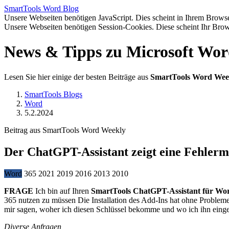
SmartTools
Word
Blog
Unsere Webseiten benötigen JavaScript. Dies scheint in Ihrem Browser
Unsere Webseiten benötigen Session-Cookies. Diese scheint Ihr Brow
News & Tipps zu Microsoft Wo
Lesen Sie hier einige der besten Beiträge aus
SmartTools Word Wee
SmartTools Blogs
Word
5.2.2024
Beitrag aus SmartTools Word Weekly
Der ChatGPT-Assistant zeigt eine Fehlerm
Word
365
2021
2019
2016
2013
2010
FRAGE
Ich bin auf Ihren
SmartTools ChatGPT-Assistant für Wo
365 nutzen zu müssen Die Installation des Add-Ins hat ohne Probleme
mir sagen, woher ich diesen Schlüssel bekomme und wo ich ihn ein
Diverse Anfragen