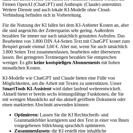
Firmen OpenAI (ChatGPT) und Anthropic (Claude) unterstützt.
Weitere Dienste und auch lokale KI-Modelle ohne Cloud-
Verbindung befinden sich in Vorbereitung.
Für die Nutzung der KI fallen bei dem KI-Anbieter Kosten an, aber
die sind angesichts der Zeitersparnis sehr gering. Außerdem
bezahlen Sie immer nur nach tatsächlich genutzten Aufrufen. Das
Bearbeiten von 3.800 DIN A4-Seiten Text mit ChatGPT kostet zum
Beispiel gerade einmal 3,60 €. Aber nur, wenn Sie auch tatsächlich
3.800 Seiten Text zusammenfassen, bearbeiten oder übersetzen
lassen. Bei geringeren Textmengen bezahlen Sie entsprechen
weniger. Es gibt
keine kostspieligen Abonnements
mit hohen
monatlichen Kosten.
KI-Modelle wie ChatGPT und Claude bieten eine Fülle von
Möglichkeiten, um die Arbeit mit Texten zu unterstützen. Unser
SmartTools KI-Assistent
wird daher laufend weiterentwickelt.
Aktuell bietet er bereits sechs leistungsfähige Funktionen, die Sie
mit wenigen Mausklicks auf das aktuell geöffnete Dokument oder
einen markierten Abschnitt anwenden können:
Optimieren:
Lassen Sie die KI Rechtschreib- und
Grammatikfehler korrigieren und den Text in einer von Ihnen
vorgegebenen Stilrichtung sprachlich optimieren.
Zusammenfassen:
die KI erstellt eine inhaltliche