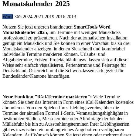
Monatskalender 2025
Word
365
2024
2021
2019
2016
2013
Nutzen Sie jetzt unseren brandneuen
SmartTools Word
Monatskalender 2025
, um Termine mit wenigen Mausklicks
professionell zu präsentieren. Nach der automatischen Installation
genügt ein Mausklick und Sie können in einer Vorschau bis zu drei
Monatskalender anzeigen, in denen Sie schnell und komfortabel
individuelle Termine markieren können. Urlaubs- und
Abgabetermine, Fristen, Projektabläufe usw. lassen sich auf diese
Weise sehr einfach visualisieren. Ferientermine und Feiertage für
Deutschland, Österreich und die Schweiz lassen sich gezielt für
Bundesländer/Kantone hinzufügen.
Neue Funktion "iCal-Termine markieren":
Viele Termine
können Sie über das Internet in Form eines iCal-Kalenders kostenlos
abonnieren. Von den Spielen Ihres Lieblingsvereins, über die
Termine der aktuellen Formel 1-Serie, Veranstaltungshighlights in
bestimmten Städten, Messetermine oder Abfuhrtage der lokalen
Müllabfuhr bis hin zu Ausstrahlungsterminen Ihrer Lieblingsserien
gibt es inzwischen ein umfangreiches Angebot von verfügbaren
Kalendern. Auf Wunsch können Sie jetzt einen oder mehrere dieser