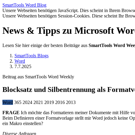
SmartTools
Word
Blog
Unsere Webseiten benötigen JavaScript. Dies scheint in Ihrem Browser
Unsere Webseiten benötigen Session-Cookies. Diese scheint Ihr Brow
News & Tipps zu Microsoft Wo
Lesen Sie hier einige der besten Beiträge aus
SmartTools Word Wee
SmartTools Blogs
Word
7.7.2025
Beitrag aus SmartTools Word Weekly
Blocksatz und Silbentrennung als Formatv
Word
365
2024
2021
2019
2016
2013
FRAGE
Ich möchte das Formatieren meiner Dokumente mit Hilfe von
Beim Definieren einer Formatvorlage stellt mir Word jedoch keine Op
ein Makro einstellen?
Diverse Anfragen