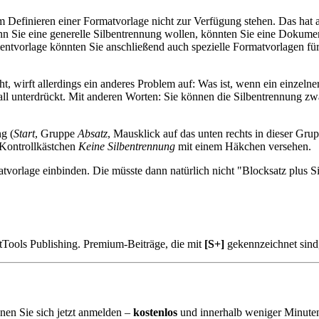
im Definieren einer Formatvorlage nicht zur Verfügung stehen. Das hat
n Sie eine generelle Silbentrennung wollen, könnten Sie eine Dokument
entvorlage könnten Sie anschließend auch spezielle Formatvorlagen für 
, wirft allerdings ein anderes Problem auf: Was ist, wenn ein einzeln
fall unterdrückt. Mit anderen Worten: Sie können die Silbentrennung zw
g (
Start
, Gruppe
Absatz
, Mausklick auf das unten rechts in dieser Gr
 Kontrollkästchen
Keine Silbentrennung
mit einem Häkchen versehen.
atvorlage einbinden. Die müsste dann natürlich nicht "Blocksatz plus 
tTools Publishing. Premium-Beiträge, die mit
[S+]
gekennzeichnet sind
nen Sie sich jetzt anmelden –
kostenlos
und innerhalb weniger Minuten