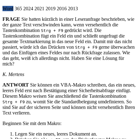
Word
365
2024
2021
2019
2016
2013
FRAGE
Sie hatten kürzlich in einer Leseranfrage beschrieben, wie
der ganze Text verschwinden kann, wenn versehentlich die
Tastenkombination
gedrückt wird. Die
Strg
+
F9
Tastenkombination fügt ein Feld ein und schließt ungefragt die
gesamte Textmarkierung in das neue Feld ein. Damit mir das nicht
passiert, würde ich das Drücken von
gerne überwachen
Strg
+
F9
und das Einfügen eines Feldes nur nach Rückfrage zulassen. Wie
das geht, weiß ich allerdings nicht. Haben Sie eine Lösung für
mich?
K. Mertens
ANTWORT
Sie können ein VBA-Makro schreiben, das ein neues,
leeres Feld erst nach Bestätigung einer Sicherheitsabfrage einfügt.
Diesem Makro weisen Sie anschließend die Tastenkombination
zu, womit Sie die Standardbelegung umdefinieren. So
Strg
+
F9
sind Sie auf der sicheren Seite und können nicht versehentlich Ihren
Text verlieren.
Beginnen Sie mit dem Makro:
Legen Sie ein neues, leeres Dokument an.