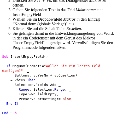
Drücken Sie
, um das Dialogfenster
Makros
zu
Alt
+
F8
öffnen.
Geben Sie folgenden Text in das Feld
Makroname
ein:
InsertEmptyField
Wählen Sie im Dropdownfeld
Makros in
den Eintrag
"Normal.dotm (globale Vorlage)" aus.
Klicken Sie auf die Schaltfläche
Erstellen
.
Sie gelangen damit in die Entwicklungsumgebung von Word,
in der ein Codefenster mit dem Gerüst des Makros
"InsertEmptyField" angezeigt wird. Vervollständigen Sie den
Programmcode folgendermaßen:
Sub
InsertEmptyField()
If
MsgBox(Prompt:=
"Wollen Sie ein leeres Feld
einfügen?"
, _
Buttons:=vbYesNo + vbQuestion) _
= vbYes
Then
Selection.Fields.Add _
Range
:=Selection.
Range
, _
Type:=wdFieldEmpty, _
PreserveFormatting:=
False
End
If
End
Sub