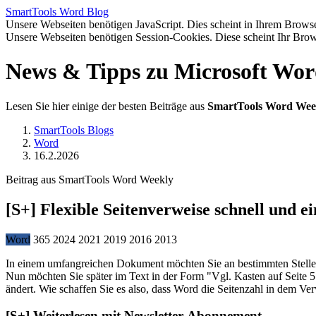
SmartTools
Word
Blog
Unsere Webseiten benötigen JavaScript. Dies scheint in Ihrem Browser
Unsere Webseiten benötigen Session-Cookies. Diese scheint Ihr Brow
News & Tipps zu Microsoft Wo
Lesen Sie hier einige der besten Beiträge aus
SmartTools Word Wee
SmartTools Blogs
Word
16.2.2026
Beitrag aus SmartTools Word Weekly
[S+]
Flexible Seitenverweise schnell und e
Word
365
2024
2021
2019
2016
2013
In einem umfangreichen Dokument möchten Sie an bestimmten Stellen a
Nun möchten Sie später im Text in der Form "Vgl. Kasten auf Seite 5
ändert. Wie schaffen Sie es also, dass Word die Seitenzahl in dem Ve
[S+]
Weiterlesen mit Newsletter-Abonnement