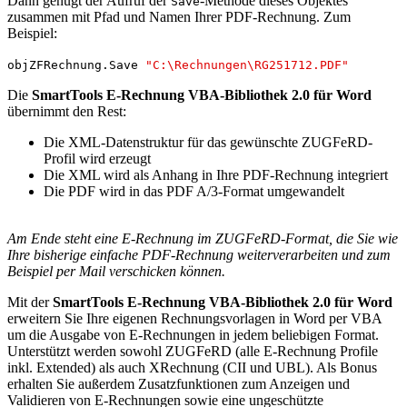
Dann genügt der Aufruf der
-Methode dieses Objektes
Save
zusammen mit Pfad und Namen Ihrer PDF-Rechnung. Zum
Beispiel:
objZFRechnung.Save
"C:\Rechnungen\RG251712.PDF"
Die
SmartTools E-Rechnung VBA-Bibliothek 2.0 für Word
übernimmt den Rest:
Die XML-Datenstruktur für das gewünschte ZUGFeRD-
Profil wird erzeugt
Die XML wird als Anhang in Ihre PDF-Rechnung integriert
Die PDF wird in das PDF A/3-Format umgewandelt
Am Ende steht eine E-Rechnung im ZUGFeRD-Format, die Sie wie
Ihre bisherige einfache PDF-Rechnung weiterverarbeiten und zum
Beispiel per Mail verschicken können.
Mit der
SmartTools E-Rechnung VBA-Bibliothek 2.0 für Word
erweitern Sie Ihre eigenen Rechnungsvorlagen in Word per VBA
um die Ausgabe von E-Rechnungen in jedem beliebigen Format.
Unterstützt werden sowohl ZUGFeRD (alle E-Rechnung Profile
inkl. Extended) als auch XRechnung (CII und UBL). Als Bonus
erhalten Sie außerdem Zusatzfunktionen zum Anzeigen und
Validieren von E-Rechnungen sowie eine ungeschützte