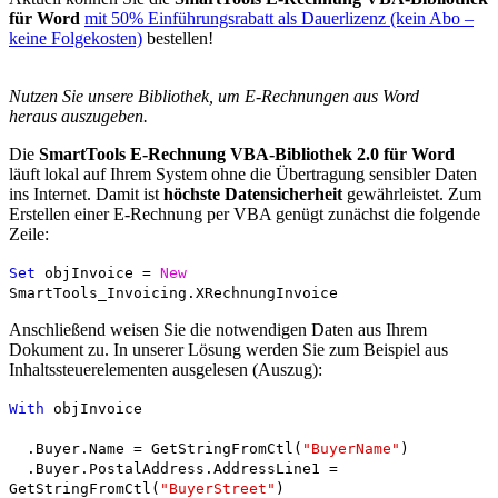
für Word
mit 50% Einführungsrabatt als Dauerlizenz (kein Abo –
keine Folgekosten)
bestellen!
Nutzen Sie unsere Bibliothek, um E-Rechnungen aus Word
heraus auszugeben.
Die
SmartTools E-Rechnung VBA-Bibliothek 2.0 für Word
läuft lokal auf Ihrem System ohne die Übertragung sensibler Daten
ins Internet. Damit ist
höchste Datensicherheit
gewährleistet. Zum
Erstellen einer E-Rechnung per VBA genügt zunächst die folgende
Zeile:
Set
objInvoice =
New
SmartTools_Invoicing.XRechnungInvoice
Anschließend weisen Sie die notwendigen Daten aus Ihrem
Dokument zu. In unserer Lösung werden Sie zum Beispiel aus
Inhaltssteuerelementen ausgelesen (Auszug):
With
objInvoice
.Buyer.Name = GetStringFromCtl(
"BuyerName"
)
.Buyer.PostalAddress.AddressLine1 =
GetStringFromCtl(
"BuyerStreet"
)