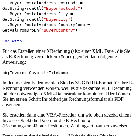
.Buyer.PostalAddress.PostCode =
GetStringFromCtl(
"BuyerPostcode"
)
.Buyer.PostalAddress.City =
GetStringFromCtl(
"BuyerCity"
)
.Buyer.PostalAddress.CountryCode =
GetValFromDrpDn(
"BuyerCountry"
)
End
With
Für das Erstellen einer XRechnung (also einer XML-Datei, die Sie
als E-Rechnung verschicken können) genügt dann folgende
Anweisung:
objInvoice.Save strFileName
In den meisten Fällen werden Sie das ZUGFeRD-Format für Ihre E-
Rechnung verwenden wollen, weil es die bekannte PDF-Rechnung
mit der notwendigen XML-Datenstruktur kombiniert. Hier können
Sie im ersten Schritt Ihr bisheriges Rechnungsformular als PDF
ausgeben.
Sie erstellen dann eine VBA-Prozedur, um wie oben gezeigt einem
Invoice-Objekt die Daten für die E-Rechnung
(Rechnungsempfänger, Positionen, Zahlungsart usw.) zuzuweisen.