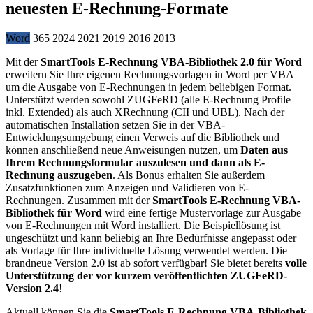
neuesten E-Rechnung-Formate
Word
365
2024
2021
2019
2016
2013
Mit der
SmartTools E-Rechnung VBA-Bibliothek 2.0 für Word
erweitern Sie Ihre eigenen Rechnungsvorlagen in Word per VBA
um die Ausgabe von E-Rechnungen in jedem beliebigen Format.
Unterstützt werden sowohl ZUGFeRD (alle E-Rechnung Profile
inkl. Extended) als auch XRechnung (CII und UBL). Nach der
automatischen Installation setzen Sie in der VBA-
Entwicklungsumgebung einen Verweis auf die Bibliothek und
können anschließend neue Anweisungen nutzen, um
Daten aus
Ihrem Rechnungsformular auszulesen und dann als E-
Rechnung auszugeben
. Als Bonus erhalten Sie außerdem
Zusatzfunktionen zum Anzeigen und Validieren von E-
Rechnungen. Zusammen mit der
SmartTools E-Rechnung VBA-
Bibliothek für Word
wird eine fertige Mustervorlage zur Ausgabe
von E-Rechnungen mit Word installiert. Die Beispiellösung ist
ungeschützt und kann beliebig an Ihre Bedürfnisse angepasst oder
als Vorlage für Ihre individuelle Lösung verwendet werden. Die
brandneue Version 2.0 ist ab sofort verfügbar! Sie bietet bereits
volle
Unterstützung der vor kurzem veröffentlichten ZUGFeRD-
Version 2.4
!
Aktuell können Sie die
SmartTools E-Rechnung VBA-Bibliothek